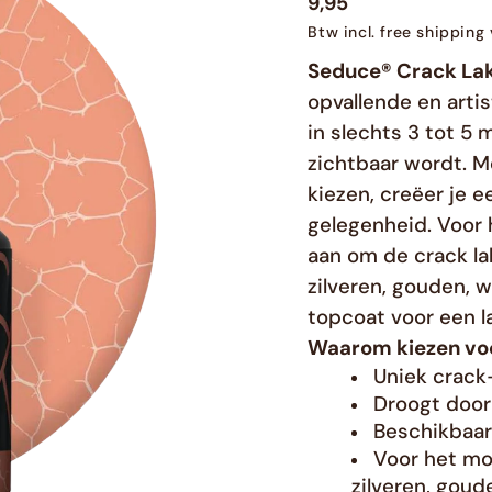
9,95
Btw incl. free shippin
Seduce® Crack La
opvallende en artis
in slechts 3 tot 5
zichtbaar wordt. M
kiezen, creëer je e
gelegenheid. Voor 
aan om de crack la
zilveren, gouden, 
topcoat voor een l
Waarom kiezen vo
Uniek crack
Droogt door
Beschikbaar
Voor het moo
zilveren, goud