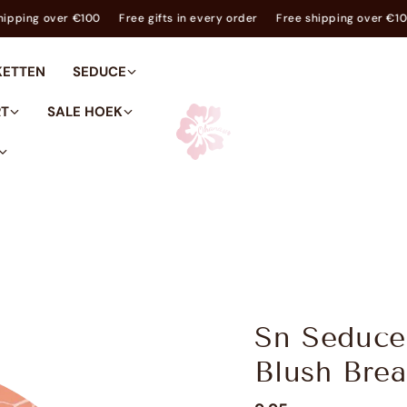
ree shipping over €100
Free gifts in every order
Free shipping ov
KETTEN
SEDUCE
RT
SALE HOEK
Sn Seduce
Blush Bre