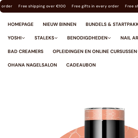
tent
 every order
Free shipping over €100
Free gifts in every order
F
HOMEPAGE
NIEUW BINNEN
BUNDELS & STARTPAK
YOSHI
STALEKS
BENODIGDHEDEN
NAIL A
BAD CREAMERS
OPLEIDINGEN EN ONLINE CURSUSSEN
OHANA NAGELSALON
CADEAUBON