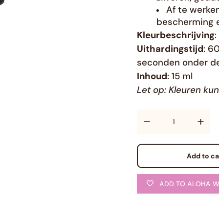
Af te werk
bescherming e
Kleurbeschrijving
Uithardingstijd
: 6
seconden onder d
Inhoud
: 15 ml
Let op: Kleuren ku
Quantity
Add to ca
ADD TO ALOHA W