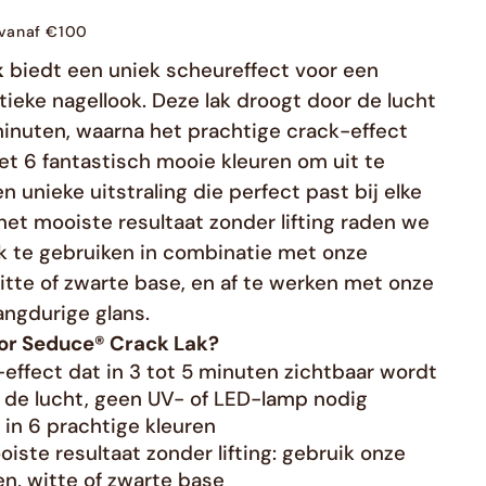
staleks pushers
Benodigdheden
g vanaf €100
yoshi rubberbase en biab
seduce gelpolish colors
Yoshi princess gel
staleks scharen
staleks pushers
penselen
k
biedt een uniek scheureffect voor een
nail art
Seduce nail art gel
Yoshi Gelpolish colors
Yoshi acryl in a bottle
staleks vijlen
tieke nagellook. Deze lak droogt door de lucht
Yoshi go shape
bits
staleks pusher DIY
 minuten, waarna het prachtige crack-effect
yoshi gelpolish per collectie
pigmenten
staleks diverse
SALE HOEK
Manicure materiaal
yoshi hard base
et 6 fantastisch mooie kleuren om uit te
Nieuwe go shape 6-10
stickers
yoshi topcoat
Yoshi getaway neon
Vijlen
en unieke uitstraling die perfect past bij elke
seduce laatste kans -40%
Bad creamers
Seduce marble inkt
yoshi fiber base
Yoshi paintgel
het mooiste resultaat zonder lifting raden we
yoshi easy pro
vloeistoffen
Sale Op =Op
Yoshi botanic awakening
k te gebruiken in combinatie met onze
seduce chrome poeders
Opleidingen en Onli
Verlenging materialen
yoshi gel in bottle
witte of zwarte base, en af te werken met onze
yoshi sea story
Glitter en flakes
Yoshi silk catitude cat eye
angdurige glans.
Display Materiaal
opleidingen
Ohana Nagelsalon
nail art gel
yoshi rubber base
or Seduce® Crack Lak?
yoshi french line gel
wipes en rosewood sticks
Workshops
-effect dat in 3 tot 5 minuten zichtbaar wordt
Yoshi fireline
Verzorging
cadeaubon
 de lucht, geen UV- of LED-lamp nodig
yoshi twiligt builder gel
 in 6 prachtige kleuren
Yoshi la première
Led lampen
iste resultaat zonder lifting: gebruik onze
yoshi thixo pro
en, witte of zwarte base