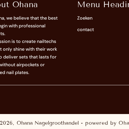
ut Ohana
Menu Headi
a, we believe that the best
Zoeken
egin with professional
contact
ts.
sion is to create nailtechs
t only shine with their work
o deliver sets that lasts for
without airpockets or
d nail plates.
2026,
Ohana Nagelgroothandel
- powered by Oh