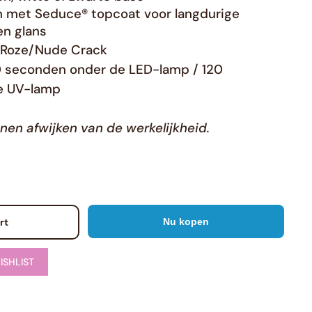
Neonarchy
en met
Seduce® topcoat
voor langdurige
n glans
yoshi master pro
Yoshi heartcore
: Roze/Nude Crack
0 seconden onder de LED-lamp / 120
yoshi glitter pro
Yoshi mermagic
e UV-lamp
yoshi jelly pro builder gel
Yoshi pastel paradise
nnen afwijken van de werkelijkheid.
Yoshi Written in love
yoshi gelpolish blue jeans
rt
Nu kopen
yoshi gelpolish touch the galax
ISHLIST
yoshi gelpolish holly holliday