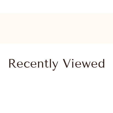
country : - 2
België
EUR (€)
Nederland
EUR (€)
Recently Viewed