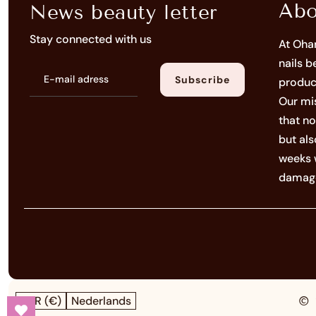
Abo
News beauty letter
Stay connected with us
At Ohan
nails b
E-
Subscribe
produc
mail
Our mis
adress
that no
but als
weeks 
damage
EUR (€)
Nederlands
© 